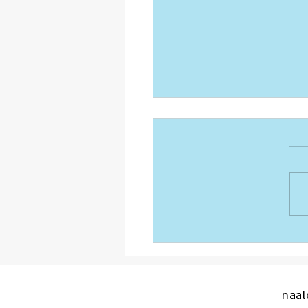
חג הפסח בצל המלחמה
naal