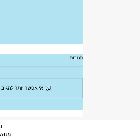
תגובות
אי אפשר יותר להגיב 
נערכים לסבסוד חודש של לימודי קיץ
וקייטנות
נ
מנהל: 054-7702363 | שומרון 2/2, 